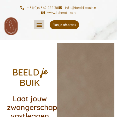
+ 31(0)6 362 222 38
info@beeldjebuik.nl
www.lizhendriks.nl
Plan je afspraak
je
BEELD
BUIK
Laat jouw
zwangerschap
vastleggen