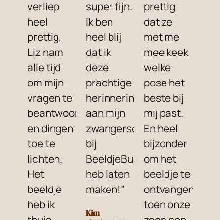
verliep
super fijn.
prettig
heel
Ik ben
dat ze
prettig,
heel blij
met me
Liz nam
dat ik
mee keek
alle tijd
deze
welke
om mijn
prachtige
pose het
vragen te
herinnering
beste bij
beantwoorden
aan mijn
mij past.
en dingen
zwangerschap
En heel
toe te
bij
bijzonder
lichten.
BeeldjeBuik
om het
Het
heb laten
beeldje te
beeldje
maken!”
ontvangen
heb ik
toen onze
Kim
thuis
zoon een