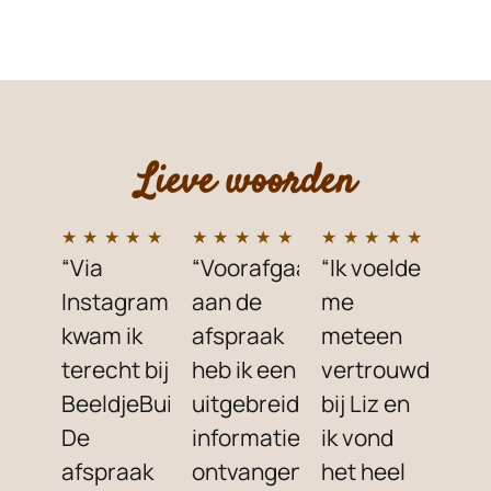
Lieve woorden
★
★
★
★
★
★
★
★
★
★
★
★
★
★
★
“Via
“Voorafgaand
“Ik voelde
Instagram
aan de
me
kwam ik
afspraak
meteen
terecht bij
heb ik een
vertrouwd
BeeldjeBuik.
uitgebreide
bij Liz en
De
informatiefolder
ik vond
afspraak
ontvangen,
het heel