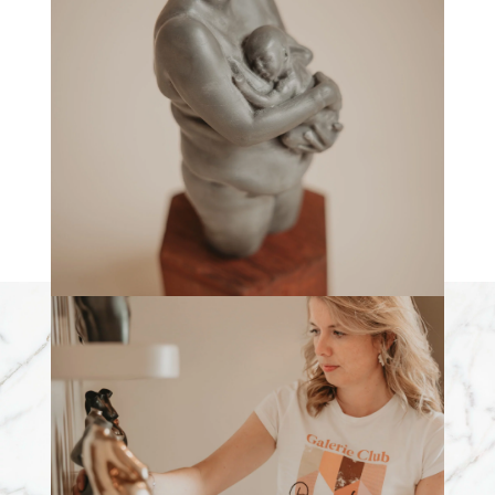
Wil jij de allermooiste herinnering aan jouw
borstvoedings- of newbornperiode? Ook voor
een prachtig motherhood beeldje kun je bij
BeeldjeBuik terecht.
Ben je nieuwsgierig naar de verschillende
materialen en prijzen? Bezoek dan de pagina
Info & Tarieven
Info & Tarieven