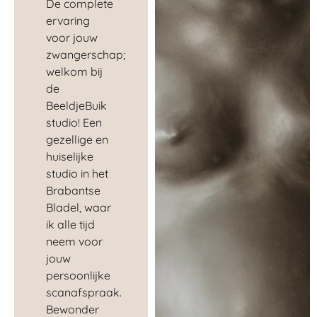
De complete
ervaring
voor jouw
zwangerschap;
welkom bij
de
BeeldjeBuik
studio! Een
gezellige en
huiselijke
studio in het
Brabantse
Bladel, waar
ik alle tijd
neem voor
jouw
persoonlijke
scanafspraak.
Bewonder