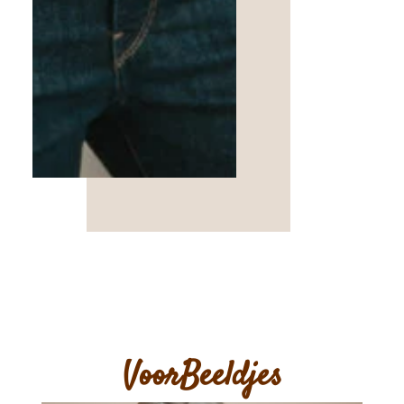
VoorBeeldjes